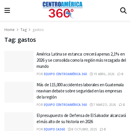
Home
Tag
gastos
Tag:
gastos
América Latina se estanca: crecerá apenas 2,1% en
2026 y se consolida como la región más rezagada del
mundo
POR
EQUIPO CENTROAMÉRICA 360
19 ABRIL, 2026
0
Más de 115,000 accidentes laborales en Guatemala
reavivan debate sobre seguridad en las empresas
de la región
POR
EQUIPO CENTROAMÉRICA 360
7 MARZO, 2026
0
El presupuesto de Defensa de El Salvador alcanzará
el más alto de su historia en 2026
POR
EQUIPO CA360
8 OCTUBRE, 2025
0