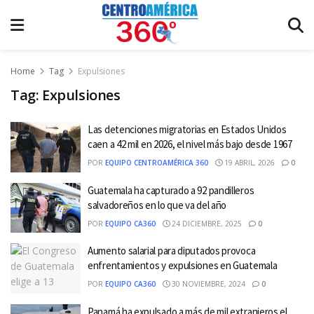
Home
Tag
Expulsiones
Tag:
Expulsiones
Las detenciones migratorias en Estados Unidos
caen a 42 mil en 2026, el nivel más bajo desde 1967
POR
EQUIPO CENTROAMÉRICA 360
19 ABRIL, 2026
0
Guatemala ha capturado a 92 pandilleros
salvadoreños en lo que va del año
POR
EQUIPO CA360
24 DICIEMBRE, 2025
0
Aumento salarial para diputados provoca
enfrentamientos y expulsiones en Guatemala
POR
EQUIPO CA360
30 NOVIEMBRE, 2024
0
Panamá ha expulsado a más de mil extranjeros el