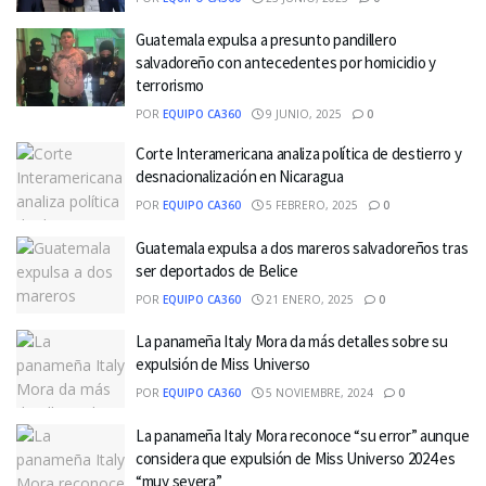
Guatemala expulsa a presunto pandillero
salvadoreño con antecedentes por homicidio y
terrorismo
POR
EQUIPO CA360
9 JUNIO, 2025
0
Corte Interamericana analiza política de destierro y
desnacionalización en Nicaragua
POR
EQUIPO CA360
5 FEBRERO, 2025
0
Guatemala expulsa a dos mareros salvadoreños tras
ser deportados de Belice
POR
EQUIPO CA360
21 ENERO, 2025
0
La panameña Italy Mora da más detalles sobre su
expulsión de Miss Universo
POR
EQUIPO CA360
5 NOVIEMBRE, 2024
0
La panameña Italy Mora reconoce “su error” aunque
considera que expulsión de Miss Universo 2024 es
“muy severa”