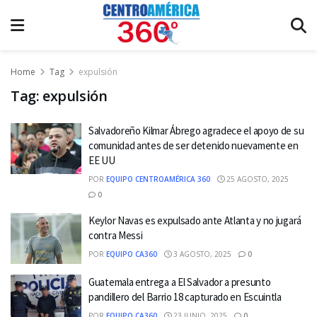
Home
Tag
expulsión
Tag:
expulsión
Salvadoreño Kilmar Ábrego agradece el apoyo de su
comunidad antes de ser detenido nuevamente en
EE UU
POR
EQUIPO CENTROAMÉRICA 360
25 AGOSTO, 2025
0
Keylor Navas es expulsado ante Atlanta y no jugará
contra Messi
POR
EQUIPO CA360
3 AGOSTO, 2025
0
Guatemala entrega a El Salvador a presunto
pandillero del Barrio 18 capturado en Escuintla
POR
EQUIPO CA360
23 JUNIO, 2025
0