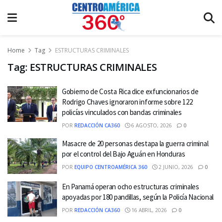
Home
Tag
ESTRUCTURAS CRIMINALES
Tag:
ESTRUCTURAS CRIMINALES
Gobierno de Costa Rica dice exfuncionarios de
Rodrigo Chaves ignoraron informe sobre 122
policías vinculados con bandas criminales
POR
REDACCIÓN CA360
6 AGOSTO, 2026
0
Masacre de 20 personas destapa la guerra criminal
por el control del Bajo Aguán en Honduras
POR
EQUIPO CENTROAMÉRICA 360
2 JUNIO, 2026
0
En Panamá operan ocho estructuras criminales
apoyadas por 180 pandillas, según la Policía Nacional
POR
REDACCIÓN CA360
16 ABRIL, 2026
0