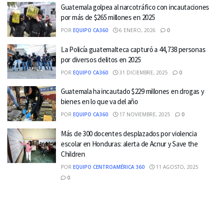
Guatemala golpea al narcotráfico con incautaciones
por más de $265 millones en 2025
POR
EQUIPO CA360
6 ENERO, 2026
0
La Policía guatemalteca capturó a 44,738 personas
por diversos delitos en 2025
POR
EQUIPO CA360
31 DICIEMBRE, 2025
0
Guatemala ha incautado $229 millones en drogas y
bienes en lo que va del año
POR
EQUIPO CA360
17 NOVIEMBRE, 2025
0
Más de 300 docentes desplazados por violencia
escolar en Honduras: alerta de Acnur y Save the
Children
POR
EQUIPO CENTROAMÉRICA 360
11 AGOSTO, 2025
0