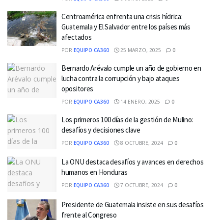
Centroamérica enfrenta una crisis hídrica:
Guatemala y El Salvador entre los países más
afectados
POR
EQUIPO CA360
25 MARZO, 2025
0
Bernardo Arévalo cumple un año de gobierno en
lucha contra la corrupción y bajo ataques
opositores
POR
EQUIPO CA360
14 ENERO, 2025
0
Los primeros 100 días de la gestión de Mulino:
desafíos y decisiones clave
POR
EQUIPO CA360
8 OCTUBRE, 2024
0
La ONU destaca desafíos y avances en derechos
humanos en Honduras
POR
EQUIPO CA360
7 OCTUBRE, 2024
0
Presidente de Guatemala insiste en sus desafíos
frente al Congreso