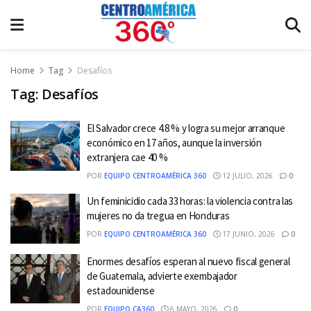
Home
Tag
Desafíos
Tag:
Desafíos
El Salvador crece 4.8 % y logra su mejor arranque
económico en 17 años, aunque la inversión
extranjera cae 40 %
POR
EQUIPO CENTROAMÉRICA 360
12 JULIO, 2026
0
Un feminicidio cada 33 horas: la violencia contra las
mujeres no da tregua en Honduras
POR
EQUIPO CENTROAMÉRICA 360
17 JUNIO, 2026
0
Enormes desafíos esperan al nuevo fiscal general
de Guatemala, advierte exembajador
estadounidense
POR
EQUIPO CA360
6 MAYO, 2026
0