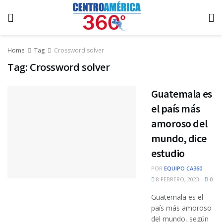
Home
Tag
Crossword solver
Tag:
Crossword solver
Guatemala es
el país más
amoroso del
mundo, dice
estudio
POR
EQUIPO CA360
8 FEBRERO, 2023
0
Guatemala es el
país más amoroso
del mundo, según