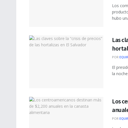
Los com
product
hubo una
Las cl
hortal
POR
EQUI
El presi
la noche
Los c
anuale
POR
EQUI