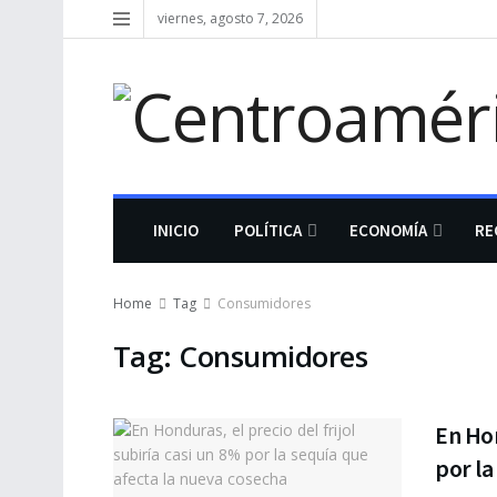
viernes, agosto 7, 2026
INICIO
POLÍTICA
ECONOMÍA
RE
Home
Tag
Consumidores
Tag:
Consumidores
En Hon
por la