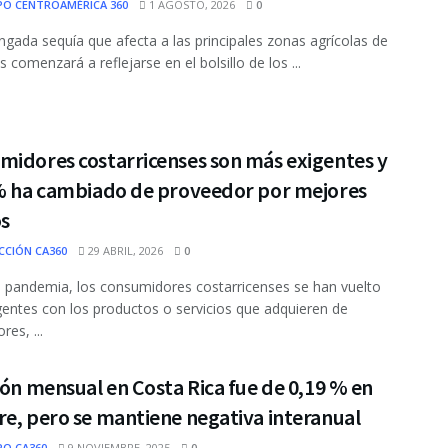
PO CENTROAMÉRICA 360
1 AGOSTO, 2026
0
ngada sequía que afecta a las principales zonas agrícolas de
 comenzará a reflejarse en el bolsillo de los ...
midores costarricenses son más exigentes y
 % ha cambiado de proveedor por mejores
os
CCIÓN CA360
29 ABRIL, 2026
0
 pandemia, los consumidores costarricenses se han vuelto
entes con los productos o servicios que adquieren de
es, ...
ión mensual en Costa Rica fue de 0,19 % en
e, pero se mantiene negativa interanual
PO CA360
9 NOVIEMBRE, 2025
0