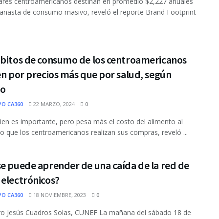
ares centroamericanos destinan en promedio $2,227 anuales
canasta de consumo masivo, reveló el reporte Brand Footprint
ábitos de consumo de los centroamericanos
en por precios más que por salud, según
io
PO CA360
22 MARZO, 2024
0
en es importante, pero pesa más el costo del alimento al
que los centroamericanos realizan sus compras, reveló ...
e puede aprender de una caída de la red de
 electrónicos?
PO CA360
18 NOVIEMBRE, 2023
0
ro Jesús Cuadros Solas, CUNEF La mañana del sábado 18 de