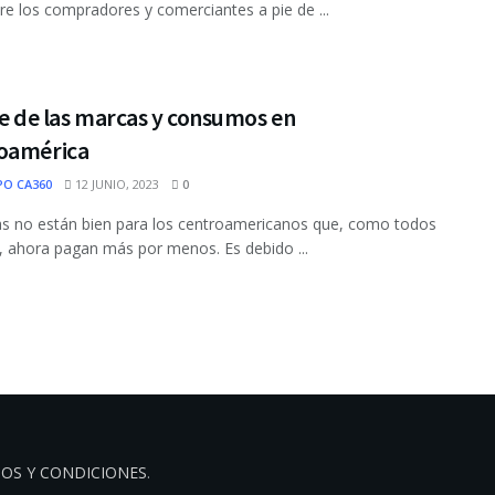
e los compradores y comerciantes a pie de ...
le de las marcas y consumos en
oamérica
PO CA360
12 JUNIO, 2023
0
s no están bien para los centroamericanos que, como todos
, ahora pagan más por menos. Es debido ...
OS Y CONDICIONES
.