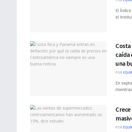
El Índic
el Instit
Costa 
caída 
una bu
POR
EQUI
En septi
mientras
Crece
masivo
POR
EQUI