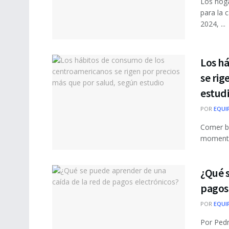
Los hog
para la 
2024, ...
Los h
se rig
estud
POR
EQUI
Comer bi
momento 
¿Qué s
pagos
POR
EQUI
Por Ped