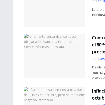
POR
EQUI
La prolo
Honduras
Consu
el 80
preci
POR
REDA
Desde la
más exig
proveedor
Inflac
octubr
POR
EQUI