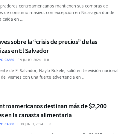
pradores centroamericanos mantienen sus compras de
os de consumo masivo, con excepción en Nicaragua donde
 caída en ...
aves sobre la “crisis de precios” de las
izas en El Salvador
PO CA360
9 JULIO, 2024
0
dente de El Salvador, Nayib Bukele, salió en televisión nacional
 del viernes con una fuerte advertencia en ...
entroamericanos destinan más de $2,200
s en la canasta alimentaria
PO CA360
19 JUNIO, 2024
0