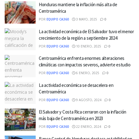
Honduras mantiene la inflación más alta de
Centroamérica
POR
EQUIPO CA360
3 MAYO, 2025
0
La actividad económica de El Salvador tuvo el menor
crecimiento de la región a septiembre 2024
POR
EQUIPO CA360
10 ENERO, 2025
0
Centroamérica enfrenta enormes alteraciones
climáticas con impactos severos, advierte estudio
POR
EQUIPO CA360
6 ENERO, 2025
0
La actividad económica se desacelera en
Centroamérica
POR
EQUIPO CA360
9 AGOSTO, 2024
0
El Salvador y Costa Rica cerraron con la inflación
más baja de Centroamérica en 2023
POR
EQUIPO CA360
22 ENERO, 2024
0
Banco Central de Honduras destaca estabilidad en