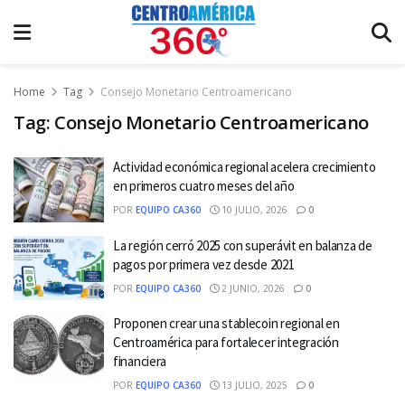
Home
Tag
Consejo Monetario Centroamericano
Tag:
Consejo Monetario Centroamericano
Actividad económica regional acelera crecimiento
en primeros cuatro meses del año
POR
EQUIPO CA360
10 JULIO, 2026
0
La región cerró 2025 con superávit en balanza de
pagos por primera vez desde 2021
POR
EQUIPO CA360
2 JUNIO, 2026
0
Proponen crear una stablecoin regional en
Centroamérica para fortalecer integración
financiera
POR
EQUIPO CA360
13 JULIO, 2025
0