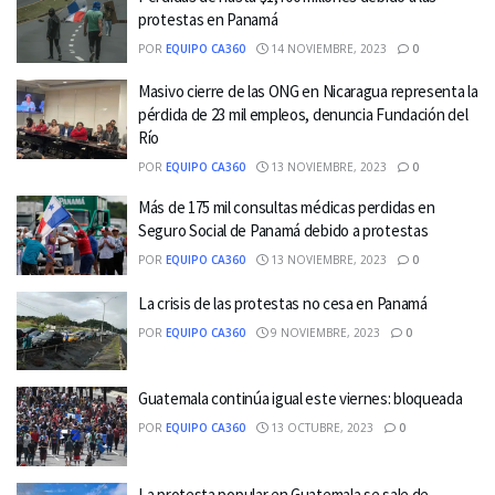
protestas en Panamá
POR
EQUIPO CA360
14 NOVIEMBRE, 2023
0
Masivo cierre de las ONG en Nicaragua representa la
pérdida de 23 mil empleos, denuncia Fundación del
Río
POR
EQUIPO CA360
13 NOVIEMBRE, 2023
0
Más de 175 mil consultas médicas perdidas en
Seguro Social de Panamá debido a protestas
POR
EQUIPO CA360
13 NOVIEMBRE, 2023
0
La crisis de las protestas no cesa en Panamá
POR
EQUIPO CA360
9 NOVIEMBRE, 2023
0
Guatemala continúa igual este viernes: bloqueada
POR
EQUIPO CA360
13 OCTUBRE, 2023
0
La protesta popular en Guatemala se sale de