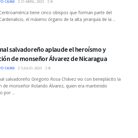
PO CA360
21 ABRIL, 2025
0
entroamérica tiene cinco obispos que forman parte del
Cardenalicio, el máximo órgano de la alta jerarquía de la ...
nal salvadoreño aplaude el heroísmo y
ación de monseñor Álvarez de Nicaragua
PO CA360
5 JULIO, 2023
0
nal salvadoreño Gregorio Rosa Chávez vio con beneplácito la
ón de monseñor Rolando Álvarez, quien era mantenido
o por ...