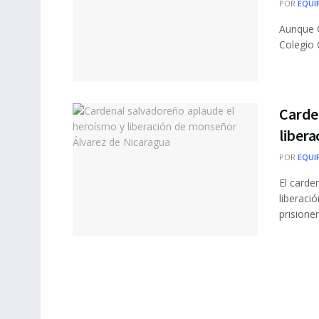
POR
EQUI
Aunque C
Colegio 
Carde
liber
POR
EQUI
El carde
liberaci
prisioner