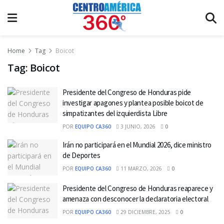
Home
Tag
Boicot
Tag:
Boicot
Presidente del Congreso de Honduras pide
investigar apagones y plantea posible boicot de
simpatizantes del izquierdista Libre
POR
EQUIPO CA360
3 JUNIO, 2026
0
Irán no participará en el Mundial 2026, dice ministro
de Deportes
POR
EQUIPO CA360
11 MARZO, 2026
0
Presidente del Congreso de Honduras reaparece y
amenaza con desconocer la declaratoria electoral
POR
EQUIPO CA360
29 DICIEMBRE, 2025
0