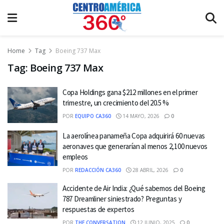
Home
Tag
Boeing 737 Max
Tag:
Boeing 737 Max
Copa Holdings gana $212 millones en el primer
trimestre, un crecimiento del 20.5 %
POR
EQUIPO CA360
14 MAYO, 2026
0
La aerolínea panameña Copa adquirirá 60 nuevas
aeronaves que generarían al menos 2,100 nuevos
empleos
POR
REDACCIÓN CA360
28 ABRIL, 2026
0
Accidente de Air India: ¿Qué sabemos del Boeing
787 Dreamliner siniestrado? Preguntas y
respuestas de expertos
POR
THE CONVERSATION
12 JUNIO, 2025
0