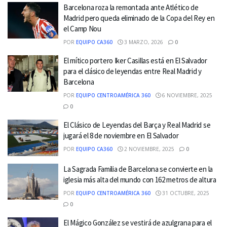
Barcelona roza la remontada ante Atlético de
Madrid pero queda eliminado de la Copa del Rey en
el Camp Nou
POR
EQUIPO CA360
3 MARZO, 2026
0
El mítico portero Iker Casillas está en El Salvador
para el clásico de leyendas entre Real Madrid y
Barcelona
POR
EQUIPO CENTROAMÉRICA 360
6 NOVIEMBRE, 2025
0
El Clásico de Leyendas del Barça y Real Madrid se
jugará el 8 de noviembre en El Salvador
POR
EQUIPO CA360
2 NOVIEMBRE, 2025
0
La Sagrada Familia de Barcelona se convierte en la
iglesia más alta del mundo con 162 metros de altura
POR
EQUIPO CENTROAMÉRICA 360
31 OCTUBRE, 2025
0
El Mágico González se vestirá de azulgrana para el