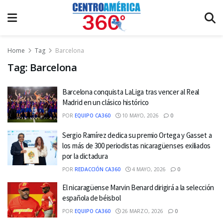
Home
Tag
Barcelona
Tag:
Barcelona
Barcelona conquista LaLiga tras vencer al Real
Madrid en un clásico histórico
POR
EQUIPO CA360
10 MAYO, 2026
0
Sergio Ramírez dedica su premio Ortega y Gasset a
los más de 300 periodistas nicaragüenses exiliados
por la dictadura
POR
REDACCIÓN CA360
4 MAYO, 2026
0
El nicaragüense Marvin Benard dirigirá a la selección
española de béisbol
POR
EQUIPO CA360
26 MARZO, 2026
0