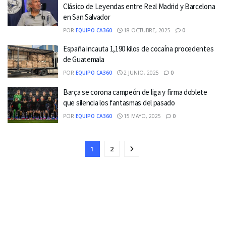
Clásico de Leyendas entre Real Madrid y Barcelona
en San Salvador
POR
EQUIPO CA360
18 OCTUBRE, 2025
0
España incauta 1,190 kilos de cocaína procedentes
de Guatemala
POR
EQUIPO CA360
2 JUNIO, 2025
0
Barça se corona campeón de liga y firma doblete
que silencia los fantasmas del pasado
POR
EQUIPO CA360
15 MAYO, 2025
0
1
2