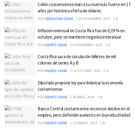
Colón costarricense marca su nivel más fuerte en 17
años por histórica oferta de dólares
POR
REDACCIÓN CA360
25 NOVIEMBRE, 2025
0
Inflación mensual en Costa Rica fue de 0,19 % en
octubre, pero se mantiene negativa interanual
POR
EQUIPO CA360
9 NOVIEMBRE, 2025
0
Costa Rica saca de circulación billetes de mil
colones de series A y B
POR
EQUIPO CA360
14 OCTUBRE, 2025
0
Diputado propone ley para dolarizar la economía
costarricense
POR
EQUIPO CA360
30 ABRIL, 2024
0
Banco Central costarricense reconoce declive en el
empleo, pero defiende aumento en la productividad
POR
EQUIPO CA360
12 ENERO, 2024
0