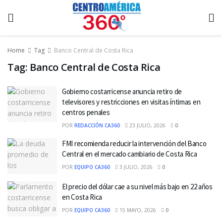
Home
Tag
Banco Central de Costa Rica
Tag:
Banco Central de Costa Rica
Gobierno costarricense anuncia retiro de
televisores y restricciones en visitas íntimas en
centros penales
POR
REDACCIÓN CA360
23 JULIO, 2026
0
FMI recomienda reducir la intervención del Banco
Central en el mercado cambiario de Costa Rica
POR
EQUIPO CA360
3 JULIO, 2026
0
El precio del dólar cae a su nivel más bajo en 22 años
en Costa Rica
POR
EQUIPO CA360
15 MAYO, 2026
0