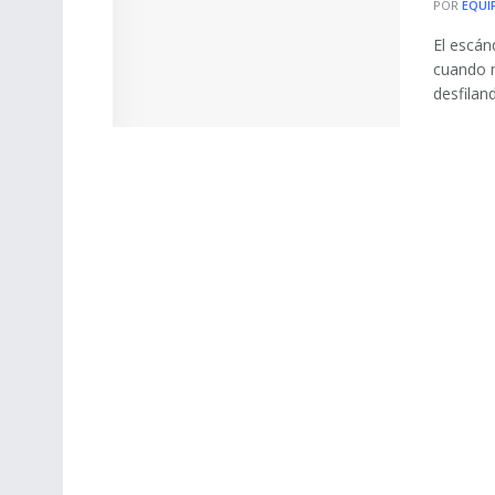
POR
EQUI
El escán
cuando m
desfiland