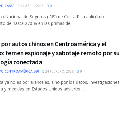
PO CA360
17 ABRIL, 2026
0
tuto Nacional de Seguros (INS) de Costa Rica aplicó un
to de hasta 270 % en las primas de ...
 por autos chinos en Centroamérica y el
: temen espionaje y sabotaje remoto por su
logía conectada
PO CENTROAMÉRICA 360
24 FEBRERO, 2026
0
ta ya no es por aranceles, sino por los datos. Investigaciones
a y medidas en Estados Unidos advierten ...