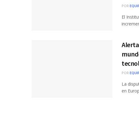
POR
EQUI
El Insti
incremen
Alerta
mundo
tecno
POR
EQUI
La dispu
en Europ