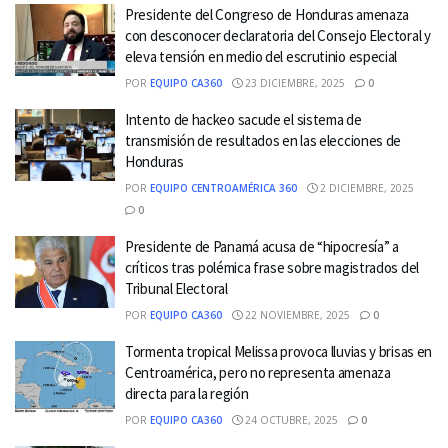
Presidente del Congreso de Honduras amenaza
con desconocer declaratoria del Consejo Electoral y
eleva tensión en medio del escrutinio especial
POR
EQUIPO CA360
23 DICIEMBRE, 2025
0
Intento de hackeo sacude el sistema de
transmisión de resultados en las elecciones de
Honduras
POR
EQUIPO CENTROAMÉRICA 360
2 DICIEMBRE, 2025
0
Presidente de Panamá acusa de “hipocresía” a
críticos tras polémica frase sobre magistrados del
Tribunal Electoral
POR
EQUIPO CA360
22 NOVIEMBRE, 2025
0
Tormenta tropical Melissa provoca lluvias y brisas en
Centroamérica, pero no representa amenaza
directa para la región
POR
EQUIPO CA360
24 OCTUBRE, 2025
0