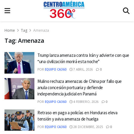
Home
Tag
Amenaza
Tag:
Amenaza
Trump lanza amenaza contra Irán y advierte con que
“una civilización morirá esta noche”
POR
EQUIPO CA360
7 ABRIL, 2026
0
Mulino rechaza amenazas de China por fallo que
anula concesión portuaria y defiende
independencia judicial en Panamá
POR
EQUIPO CA360
4 FEBRERO, 2026
0
Retraso en pago a policías en Honduras eleva
tensión y aviva amenaza de huelga
POR
EQUIPO CA360
28 DICIEMBRE, 2025
0