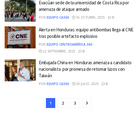
Evacúan sede de la universidad de Costa Rica por
amenaza de ataque armado
POR
EQUIPO CA360
16 OCTUBRE, 2025
0
Alerta en Honduras: equipo antibombas llega al CNE
tras posible artefacto explosivo
POR
EQUIPO CENTROAMÉRICA 360
22 SEPTIEMBRE, 2025
0
Embajada China en Honduras amenaza a candidato
nacionalista por promesa de retomar lazos con
Taiwán
POR
EQUIPO CA360
29 JULIO, 2025
0
1
2
3