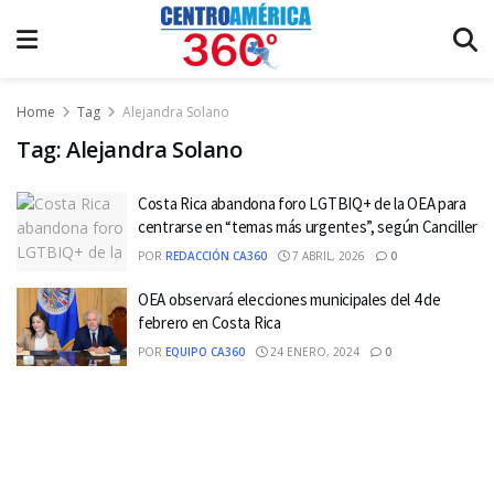
Home
Tag
Alejandra Solano
Tag:
Alejandra Solano
Costa Rica abandona foro LGTBIQ+ de la OEA para
centrarse en “temas más urgentes”, según Canciller
POR
REDACCIÓN CA360
7 ABRIL, 2026
0
OEA observará elecciones municipales del 4 de
febrero en Costa Rica
POR
EQUIPO CA360
24 ENERO, 2024
0