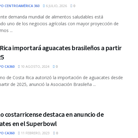
PO CENTROAMÉRICA 360
6 JULIO, 2026
0
ente demanda mundial de alimentos saludables está
do uno de los negocios agrícolas con mayor proyección de
mos ...
Rica importará aguacates brasileños a partir
25
PO CA360
10 AGOSTO, 2024
0
rno de Costa Rica autorizó la importación de aguacates desde
partir de 2025, anunció la Asociación Brasileña ...
o costarricense destaca en anuncio de
ates en el Superbowl
PO CA360
11 FEBRERO, 2023
0