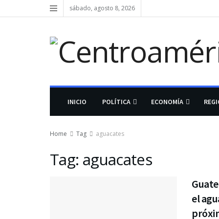
sábado, agosto 8, 2026
INICIO
POLÍTICA
ECONOMÍA
REG
Home
Tag
aguacates
Tag:
aguacates
Guate
el agu
próxi