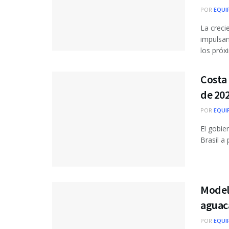
POR
EQUI
La creci
impulsan
los próxi
Costa 
de 20
POR
EQUI
El gobie
Brasil a 
Model
aguac
POR
EQUI