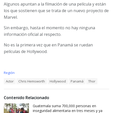
Algunos apuntan a la filmación de una película y están
los que sostienen que se trata de un nuevo proyecto de
Marvel.
Sin embargo, hasta el momento no hay ninguna
información oficial al respecto.
No es la primera vez que en Panamá se ruedan
películas de Hollywood.
C
Región
a
T
Actor
Chris Hemsworth
Hollywood
Panamá
Thor
t
a
e
g
g
s
o
Contenido Relacionado
:
r
i
Guatemala suma 700,000 personas en
e
inseguridad alimentaria en tres meses y ya