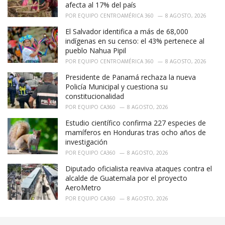
s
afecta al 17% del país
:
POR
EQUIPO CENTROAMÉRICA 360
8 AGOSTO, 2026
El Salvador identifica a más de 68,000
indígenas en su censo: el 43% pertenece al
pueblo Nahua Pipil
POR
EQUIPO CENTROAMÉRICA 360
8 AGOSTO, 2026
Presidente de Panamá rechaza la nueva
Policía Municipal y cuestiona su
constitucionalidad
POR
EQUIPO CA360
8 AGOSTO, 2026
Estudio científico confirma 227 especies de
mamíferos en Honduras tras ocho años de
investigación
POR
EQUIPO CA360
8 AGOSTO, 2026
Diputado oficialista reaviva ataques contra el
alcalde de Guatemala por el proyecto
AeroMetro
POR
EQUIPO CA360
8 AGOSTO, 2026