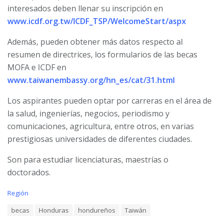
interesados deben llenar su inscripción en
www.icdf.org.tw/ICDF_TSP/WelcomeStart/aspx
Además, pueden obtener más datos respecto al
resumen de directrices, los formularios de las becas
MOFA e ICDF en
www.taiwanembassy.org/hn_es/cat/31.html
Los aspirantes pueden optar por carreras en el área de
la salud, ingenierías, negocios, periodismo y
comunicaciones, agricultura, entre otros, en varias
prestigiosas universidades de diferentes ciudades.
Son para estudiar licenciaturas, maestrías o
doctorados.
C
Región
a
T
becas
Honduras
hondureños
Taiwán
t
a
e