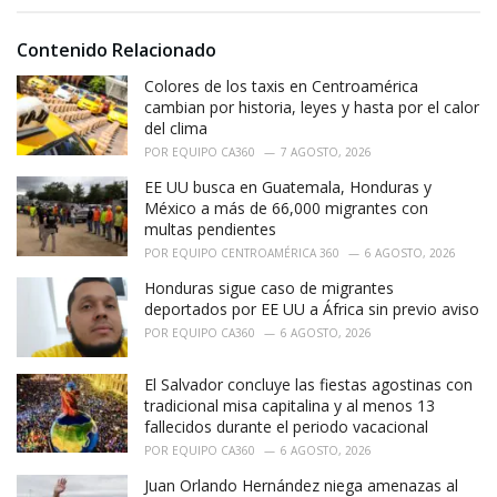
g
g
s
o
Contenido Relacionado
:
r
i
Colores de los taxis en Centroamérica
e
cambian por historia, leyes y hasta por el calor
s
del clima
:
POR
EQUIPO CA360
7 AGOSTO, 2026
EE UU busca en Guatemala, Honduras y
México a más de 66,000 migrantes con
multas pendientes
POR
EQUIPO CENTROAMÉRICA 360
6 AGOSTO, 2026
Honduras sigue caso de migrantes
deportados por EE UU a África sin previo aviso
POR
EQUIPO CA360
6 AGOSTO, 2026
El Salvador concluye las fiestas agostinas con
tradicional misa capitalina y al menos 13
fallecidos durante el periodo vacacional
POR
EQUIPO CA360
6 AGOSTO, 2026
Juan Orlando Hernández niega amenazas al