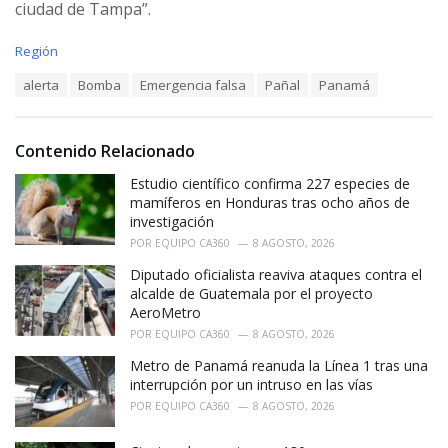
ciudad de Tampa”.
C
Región
a
T
alerta
Bomba
Emergencia falsa
Pañal
Panamá
t
a
e
g
g
s
o
Contenido Relacionado
:
r
i
Estudio científico confirma 227 especies de
e
mamíferos en Honduras tras ocho años de
s
investigación
:
POR
EQUIPO CA360
8 AGOSTO, 2026
Diputado oficialista reaviva ataques contra el
alcalde de Guatemala por el proyecto
AeroMetro
POR
EQUIPO CA360
8 AGOSTO, 2026
Metro de Panamá reanuda la Línea 1 tras una
interrupción por un intruso en las vías
POR
EQUIPO CA360
8 AGOSTO, 2026