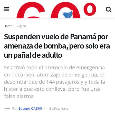
Home
Región
Suspenden vuelo de Panamá por
amenaza de bomba, pero solo era
un pañal de adulto
Se activó todo el protocolo de emergencia
en Tocumen: aterrizaje de emergencia, el
desembarque de 144 pasajeros y y toda la
histeria que esto conlleva, pero fue una
falsa alarma.
Por
Equipo CA360
3 años hace