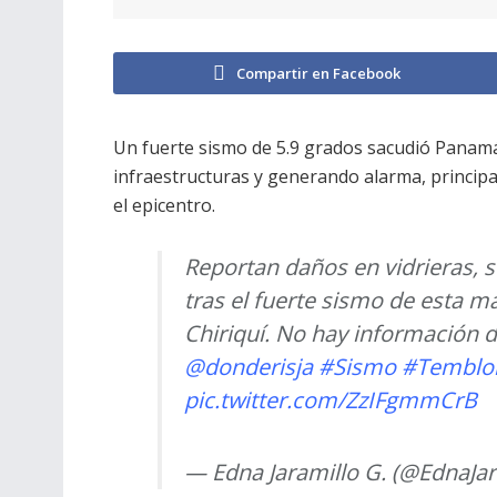
Compartir en Facebook
Un fuerte sismo de 5.9 grados sacudió Panam
infraestructuras y generando alarma, principal
el epicentro.
Reportan daños en vidrieras, 
tras el fuerte sismo de esta m
Chiriquí. No hay información d
@donderisja
#Sismo
#Temblo
pic.twitter.com/ZzIFgmmCrB
— Edna Jaramillo G. (@EdnaJar