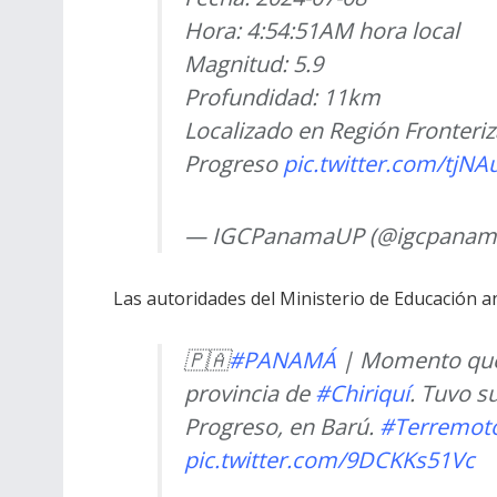
Hora: 4:54:51AM hora local
Magnitud: 5.9
Profundidad: 11km
Localizado en Región Fronteri
Progreso
pic.twitter.com/tjN
— IGCPanamaUP (@igcpanam
Las autoridades del Ministerio de Educación a
🇵🇦
#PANAMÁ
| Momento que
provincia de
#Chiriquí
. Tuvo s
Progreso, en Barú.
#Terremot
pic.twitter.com/9DCKKs51Vc