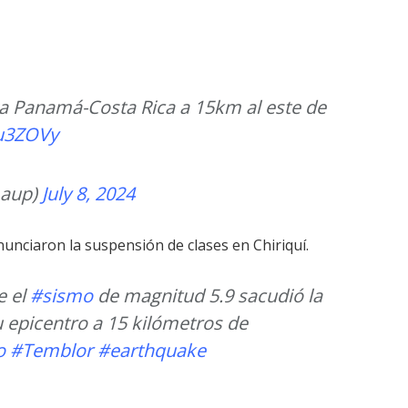
za Panamá-Costa Rica a 15km al este de
Au3ZOVy
aup)
July 8, 2024
nunciaron la suspensión de clases en Chiriquí.
 el
#sismo
de magnitud 5.9 sacudió la
u epicentro a 15 kilómetros de
o
#Temblor
#earthquake