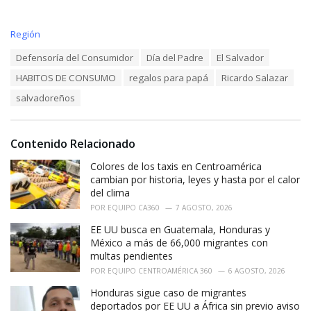
C
Región
a
T
Defensoría del Consumidor
Día del Padre
El Salvador
t
a
e
HABITOS DE CONSUMO
regalos para papá
Ricardo Salazar
g
g
s
o
salvadoreños
:
r
i
e
Contenido Relacionado
s
:
Colores de los taxis en Centroamérica
cambian por historia, leyes y hasta por el calor
del clima
POR
EQUIPO CA360
7 AGOSTO, 2026
EE UU busca en Guatemala, Honduras y
México a más de 66,000 migrantes con
multas pendientes
POR
EQUIPO CENTROAMÉRICA 360
6 AGOSTO, 2026
Honduras sigue caso de migrantes
deportados por EE UU a África sin previo aviso