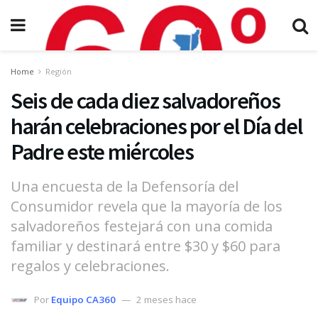
Home
Región
Seis de cada diez salvadoreños
harán celebraciones por el Día del
Padre este miércoles
Una encuesta de la Defensoría del
Consumidor revela que la mayoría de los
salvadoreños festejará con una comida
familiar y destinará entre $30 y $60 para
regalos y celebraciones.
Por
Equipo CA360
2 meses hace