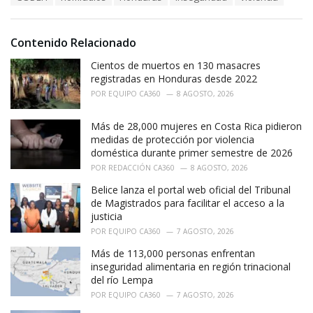
a
e
g
g
s
o
Contenido Relacionado
:
r
i
Cientos de muertos en 130 masacres
e
registradas en Honduras desde 2022
s
POR
EQUIPO CA360
8 AGOSTO, 2026
:
Más de 28,000 mujeres en Costa Rica pidieron
medidas de protección por violencia
doméstica durante primer semestre de 2026
POR
REDACCIÓN CA360
8 AGOSTO, 2026
Belice lanza el portal web oficial del Tribunal
de Magistrados para facilitar el acceso a la
justicia
POR
EQUIPO CA360
7 AGOSTO, 2026
Más de 113,000 personas enfrentan
inseguridad alimentaria en región trinacional
del río Lempa
POR
EQUIPO CA360
7 AGOSTO, 2026