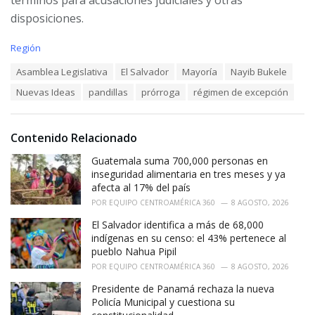
disposiciones.
C
Región
a
T
Asamblea Legislativa
El Salvador
Mayoría
Nayib Bukele
t
a
e
Nuevas Ideas
pandillas
prórroga
régimen de excepción
g
g
s
o
:
r
i
Contenido Relacionado
e
Guatemala suma 700,000 personas en
s
:
inseguridad alimentaria en tres meses y ya
afecta al 17% del país
POR
EQUIPO CENTROAMÉRICA 360
8 AGOSTO, 2026
El Salvador identifica a más de 68,000
indígenas en su censo: el 43% pertenece al
pueblo Nahua Pipil
POR
EQUIPO CENTROAMÉRICA 360
8 AGOSTO, 2026
Presidente de Panamá rechaza la nueva
Policía Municipal y cuestiona su