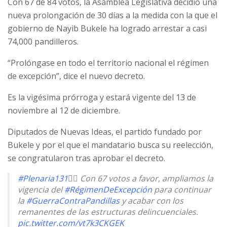
Con 67 de 84 votos, la Asamblea Legislativa decidió una
nueva prolongación de 30 días a la medida con la que el
gobierno de Nayib Bukele ha logrado arrestar a casi
74,000 pandilleros.
“Prolóngase en todo el territorio nacional el régimen
de excepción”, dice el nuevo decreto.
Es la vigésima prórroga y estará vigente del 13 de
noviembre al 12 de diciembre.
Diputados de Nuevas Ideas, el partido fundado por
Bukele y por el que el mandatario busca su reelección,
se congratularon tras aprobar el decreto.
#Plenaria131
✍🏻 Con 67 votos a favor, ampliamos la
vigencia del
#RégimenDeExcepción
para continuar
la
#GuerraContraPandillas
y acabar con los
remanentes de las estructuras delincuenciales.
pic.twitter.com/vt7k3CKGEK