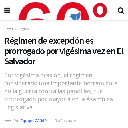
Home
Región
Régimen de excepción es
prorrogado por vigésima vez en El
Salvador
Por vigésima ocasión, el régimen,
considerado una importante herramienta
en la guerra contra las pandillas, fue
prorrogado por mayoría en la Asamblea
Legislativa.
Por
Equipo CA360
3 años hace