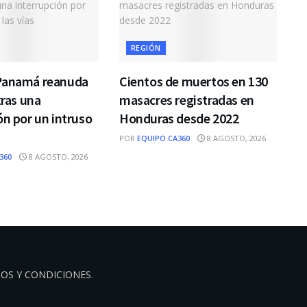
REGIÓN
Panamá reanuda
Cientos de muertos en 130
tras una
masacres registradas en
ón por un intruso
Honduras desde 2022
POR
EQUIPO CA360
8 AGOSTO, 2026
360
8 AGOSTO, 2026
OS Y CONDICIONES
.