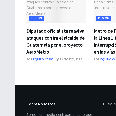
REGIÓN
REGIÓN
Diputado oficialista reaviva
Metro de 
ataques contra el alcalde de
la Línea 1 
Guatemala por el proyecto
interrupci
AeroMetro
en las vías
POR
EQUIPO CA360
8 AGOSTO, 2026
POR
EQUIPO CA
Sobre Nosotros
TÉRMIN
Somos un medio centroamericano que