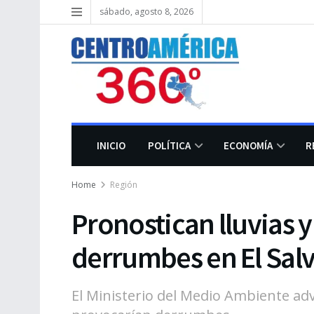
sábado, agosto 8, 2026
INICIO
POLÍTICA
ECONOMÍA
R
Home
Región
Pronostican lluvias y
derrumbes en El Sal
El Ministerio del Medio Ambiente advi