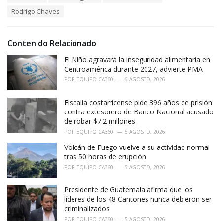
i
Rodrigo Chaves
e
s
:
Contenido Relacionado
El Niño agravará la inseguridad alimentaria en
Centroamérica durante 2027, advierte PMA
POR
EQUIPO CA360
6 AGOSTO, 2026
Fiscalía costarricense pide 396 años de prisión
contra extesorero de Banco Nacional acusado
de robar $7.2 millones
POR
EQUIPO CA360
5 AGOSTO, 2026
Volcán de Fuego vuelve a su actividad normal
tras 50 horas de erupción
POR
EQUIPO CA360
5 AGOSTO, 2026
Presidente de Guatemala afirma que los
líderes de los 48 Cantones nunca debieron ser
criminalizados
POR
EQUIPO CA360
5 AGOSTO, 2026