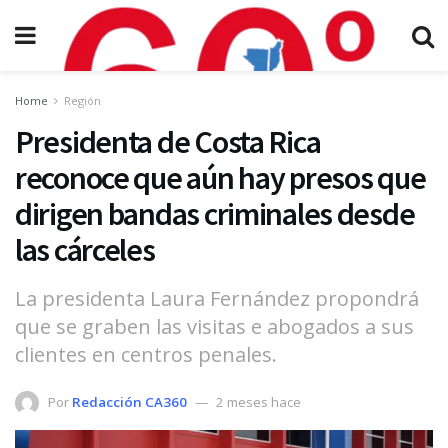
Home
Región
Presidenta de Costa Rica
reconoce que aún hay presos que
dirigen bandas criminales desde
las cárceles
La presidenta Laura Fernández propondrá
que se graben las visitas e abogados a sus
clientes en centros penales.
Por
Redacción CA360
2 meses hace