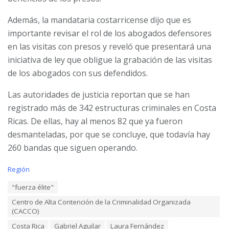
Además, la mandataria costarricense dijo que es
importante revisar el rol de los abogados defensores
en las visitas con presos y reveló que presentará una
iniciativa de ley que obligue la grabación de las visitas
de los abogados con sus defendidos.
Las autoridades de justicia reportan que se han
registrado más de 342 estructuras criminales en Costa
Ricas. De ellas, hay al menos 82 que ya fueron
desmanteladas, por que se concluye, que todavía hay
260 bandas que siguen operando.
C
Región
a
T
"fuerza élite"
t
a
e
Centro de Alta Contención de la Criminalidad Organizada
g
g
(CACCO)
s
o
:
r
Costa Rica
Gabriel Aguilar
Laura Fernández