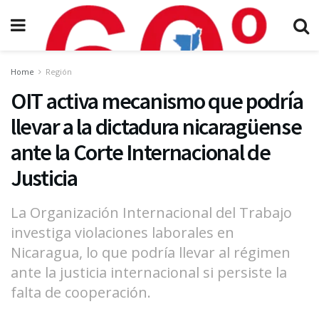
Home
Región
OIT activa mecanismo que podría
llevar a la dictadura nicaragüense
ante la Corte Internacional de
Justicia
La Organización Internacional del Trabajo
investiga violaciones laborales en
Nicaragua, lo que podría llevar al régimen
ante la justicia internacional si persiste la
falta de cooperación.