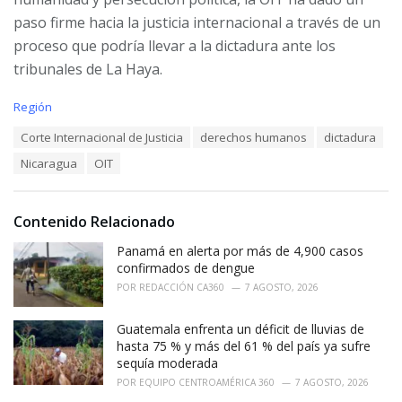
paso firme hacia la justicia internacional a través de un
proceso que podría llevar a la dictadura ante los
tribunales de La Haya.
C
Región
a
T
Corte Internacional de Justicia
derechos humanos
dictadura
t
a
e
Nicaragua
OIT
g
g
s
o
:
r
i
Contenido Relacionado
e
Panamá en alerta por más de 4,900 casos
s
:
confirmados de dengue
POR
REDACCIÓN CA360
7 AGOSTO, 2026
Guatemala enfrenta un déficit de lluvias de
hasta 75 % y más del 61 % del país ya sufre
sequía moderada
POR
EQUIPO CENTROAMÉRICA 360
7 AGOSTO, 2026