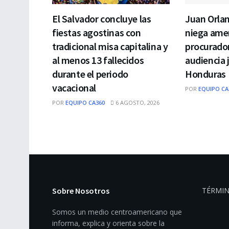
El Salvador concluye las
Juan Orla
fiestas agostinas con
niega ame
tradicional misa capitalina y
procurado
al menos 13 fallecidos
audiencia j
durante el periodo
Honduras
vacacional
POR
EQUIPO CA
POR
EQUIPO CA360
6 AGOSTO, 2026
Sobre Nosotros
TÉRMIN
Somos un medio centroamericano que
informa, explica y orienta sobre la