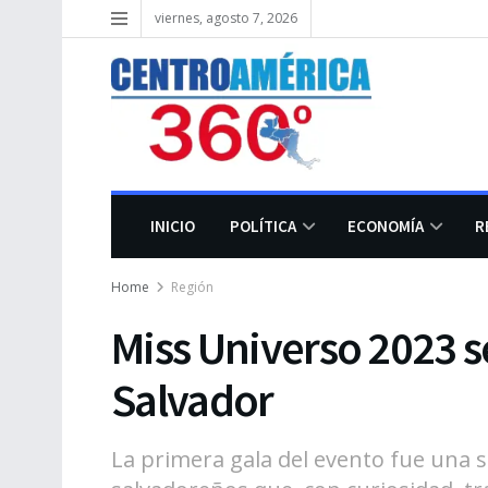
viernes, agosto 7, 2026
INICIO
POLÍTICA
ECONOMÍA
R
Home
Región
Miss Universo 2023 se
Salvador
La primera gala del evento fue una s