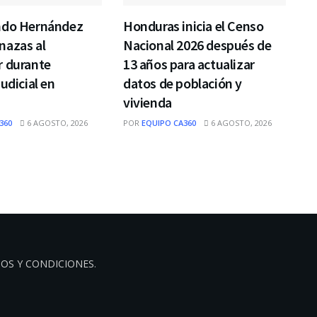
ndo Hernández
Honduras inicia el Censo
nazas al
Nacional 2026 después de
r durante
13 años para actualizar
udicial en
datos de población y
vivienda
360
6 AGOSTO, 2026
POR
EQUIPO CA360
6 AGOSTO, 2026
OS Y CONDICIONES
.