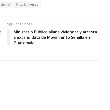
cional
Miss Universo
Siguiente nota
e
Ministerio Público allana viviendas y arresta
a excandidata de Movimiento Semilla en
Guatemala