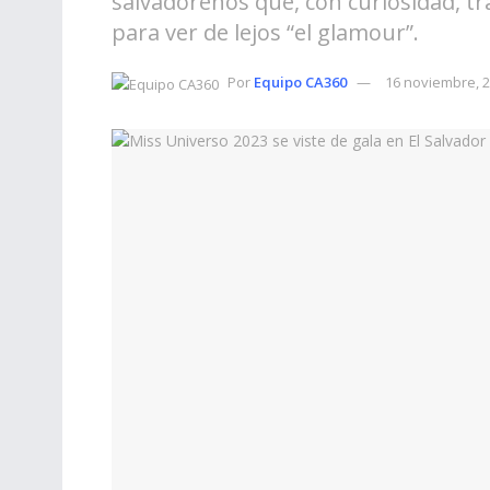
salvadoreños que, con curiosidad, tra
para ver de lejos “el glamour”.
Por
Equipo CA360
16 noviembre, 