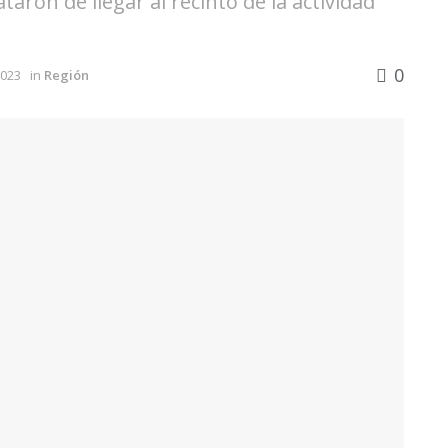
taron de llegar al recinto de la actividad
0
2023
in
Región