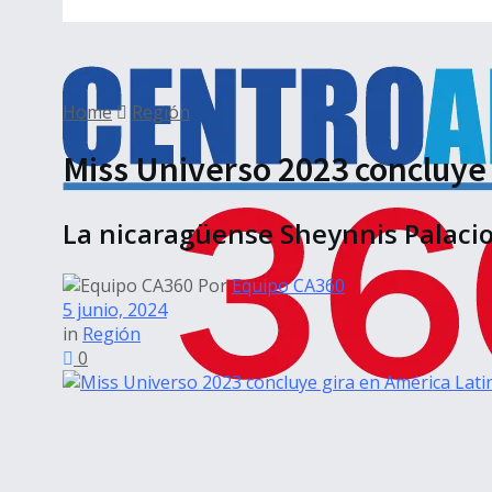
Home
Región
Miss Universo 2023 concluye 
La nicaragüense Sheynnis Palacio
Por
Equipo CA360
5 junio, 2024
in
Región
0