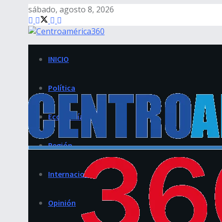
sábado, agosto 8, 2026
INICIO
Política
Economía
Región
Internacional
Opinión