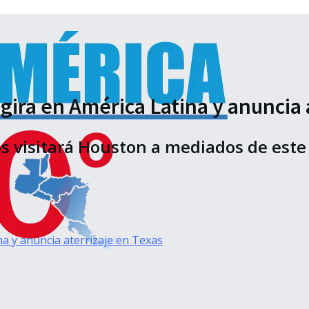
gira en América Latina y anuncia 
s visitará Houston a mediados de este 