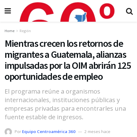
Home
Región
Mientras crecen los retornos de
migrantes a Guatemala, alianzas
impulsadas por la OIM abrirán 125
oportunidades de empleo
El programa reúne a organismos
internacionales, instituciones públicas y
empresas privadas para encontrarles una
fuente estable de ingresos.
Por
Equipo Centroamérica 360
2 meses hace