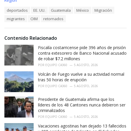
C
Región
a
T
deportados
EE. UU.
Guatemala
México
Migración
t
a
e
migrantes
OIM
retornados
g
g
s
o
:
r
i
Contenido Relacionado
e
Fiscalía costarricense pide 396 años de prisión
s
:
contra extesorero de Banco Nacional acusado
de robar $7.2 millones
POR
EQUIPO CA360
5 AGOSTO, 2026
Volcán de Fuego vuelve a su actividad normal
tras 50 horas de erupción
POR
EQUIPO CA360
5 AGOSTO, 2026
Presidente de Guatemala afirma que los
líderes de los 48 Cantones nunca debieron ser
criminalizados
POR
EQUIPO CA360
5 AGOSTO, 2026
Vacaciones agostinas han dejado 13 fallecidos