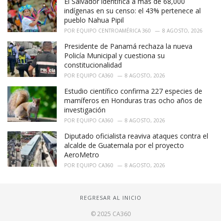
El Salvador identifica a más de 68,000
indígenas en su censo: el 43% pertenece al
pueblo Nahua Pipil
POR
EQUIPO CENTROAMÉRICA 360
8 AGOSTO, 2026
Presidente de Panamá rechaza la nueva
Policía Municipal y cuestiona su
constitucionalidad
POR
EQUIPO CA360
8 AGOSTO, 2026
Estudio científico confirma 227 especies de
mamíferos en Honduras tras ocho años de
investigación
POR
EQUIPO CA360
8 AGOSTO, 2026
Diputado oficialista reaviva ataques contra el
alcalde de Guatemala por el proyecto
AeroMetro
POR
EQUIPO CA360
8 AGOSTO, 2026
REGRESAR AL INICIO
© 2025 CA360