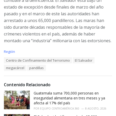
combate a la delincuencia. El Salvador está bajo un
estado de excepción desde finales de marzo del año
pasado y en el marco de este las autoridades han
arrestado a unos 65,000 pandilleros. Las maras han
sido durante décadas responsables de la mayoría de
crímenes violentos en el país, además de haber
montado una “industria” millonaria con las extorsiones.
C
Región
a
T
Centro de Confinamiento del Terrorismo
El Salvador
t
a
e
megacárcel
pandillas
g
g
s
o
:
r
i
Contenido Relacionado
e
Guatemala suma 700,000 personas en
s
:
inseguridad alimentaria en tres meses y ya
afecta al 17% del país
POR
EQUIPO CENTROAMÉRICA 360
8 AGOSTO, 2026