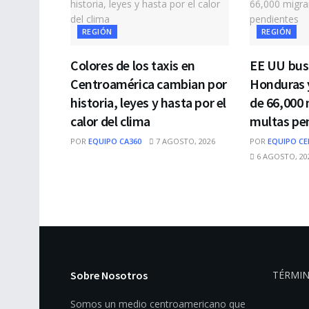
REGIÓN
REGIÓN
Colores de los taxis en
EE UU bus
Centroamérica cambian por
Honduras 
historia, leyes y hasta por el
de 66,000 
calor del clima
multas pe
POR
EQUIPO CA360
7 AGOSTO, 2026
POR
EQUIPO CE
6 AGOSTO, 20
Sobre Nosotros
TÉRMIN
Somos un medio centroamericano que