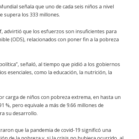
Mundial señala que uno de cada seis niños a nivel
e supera los 333 millones.
f, advirtió que los esfuerzos son insuficientes para
ible (ODS), relacionados con poner fin a la pobreza
olítica”, señaló, al tiempo que pidió a los gobiernos
os esenciales, como la educación, la nutrición, la
yor carga de niños con pobreza extrema, en hasta un
.91 %, pero equivale a más de 9.66 millones de
a su desarrollo.
raron que la pandemia de covid-19 significó una
ón de la pobreza y, si la crisis no hubiera ocurrido, al