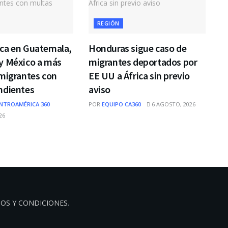
REGIÓN
ca en Guatemala,
Honduras sigue caso de
y México a más
migrantes deportados por
migrantes con
EE UU a África sin previo
ndientes
aviso
NTROAMÉRICA 360
POR
EQUIPO CA360
6 AGOSTO, 2026
26
OS Y CONDICIONES
.