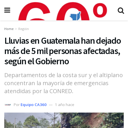
Home
Región
Lluvias en Guatemala han dejado
más de 5 mil personas afectadas,
según el Gobierno
Departamentos de la costa sur y el altiplano
concentran la mayoría de emergencias
atendidas por la CONRED.
Por
Equipo CA360
1 año hace