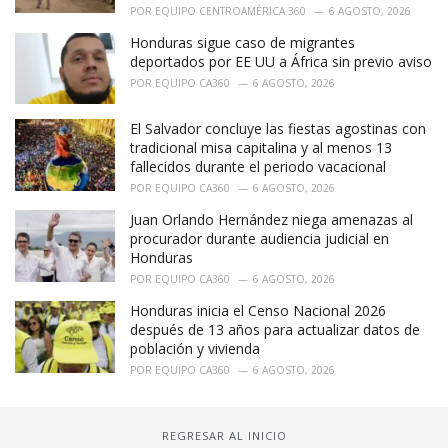
POR
EQUIPO CENTROAMÉRICA 360
6 AGOSTO, 2026
Honduras sigue caso de migrantes
deportados por EE UU a África sin previo aviso
POR
EQUIPO CA360
6 AGOSTO, 2026
El Salvador concluye las fiestas agostinas con
tradicional misa capitalina y al menos 13
fallecidos durante el periodo vacacional
POR
EQUIPO CA360
6 AGOSTO, 2026
Juan Orlando Hernández niega amenazas al
procurador durante audiencia judicial en
Honduras
POR
EQUIPO CA360
6 AGOSTO, 2026
Honduras inicia el Censo Nacional 2026
después de 13 años para actualizar datos de
población y vivienda
POR
EQUIPO CA360
6 AGOSTO, 2026
REGRESAR AL INICIO