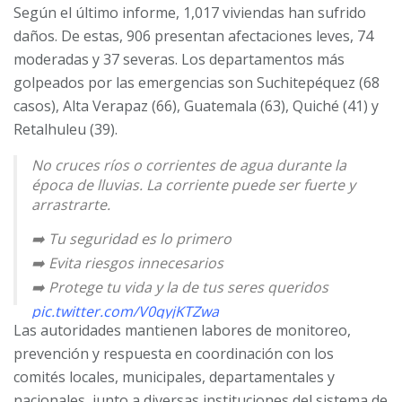
Según el último informe, 1,017 viviendas han sufrido
daños. De estas, 906 presentan afectaciones leves, 74
moderadas y 37 severas. Los departamentos más
golpeados por las emergencias son Suchitepéquez (68
casos), Alta Verapaz (66), Guatemala (63), Quiché (41) y
Retalhuleu (39).
No cruces ríos o corrientes de agua durante la
época de lluvias. La corriente puede ser fuerte y
arrastrarte.
➡️ Tu seguridad es lo primero
➡️ Evita riesgos innecesarios
➡️ Protege tu vida y la de tus seres queridos
pic.twitter.com/V0qyjKTZwa
Las autoridades mantienen labores de monitoreo,
— CONRED (@ConredGuatemala)
June 23, 2025
prevención y respuesta en coordinación con los
comités locales, municipales, departamentales y
nacionales, junto a diversas instituciones del sistema de