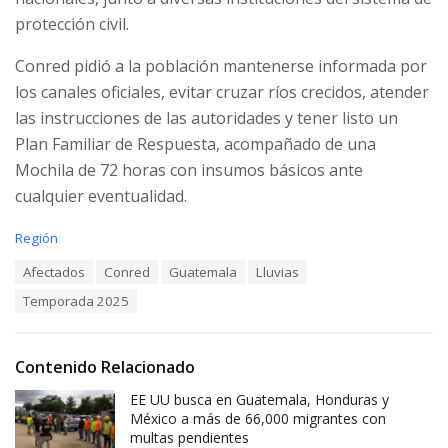
protección civil.
Conred pidió a la población mantenerse informada por
los canales oficiales, evitar cruzar ríos crecidos, atender
las instrucciones de las autoridades y tener listo un
Plan Familiar de Respuesta, acompañado de una
Mochila de 72 horas con insumos básicos ante
cualquier eventualidad.
C
Región
a
T
Afectados
Conred
Guatemala
Lluvias
t
a
e
Temporada 2025
g
g
s
o
:
r
i
Contenido Relacionado
e
EE UU busca en Guatemala, Honduras y
s
:
México a más de 66,000 migrantes con
multas pendientes