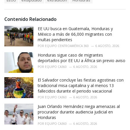
EEUU
exdiputado
extradición
Honduras
t
a
e
g
g
s
o
Contenido Relacionado
:
r
i
EE UU busca en Guatemala, Honduras y
e
México a más de 66,000 migrantes con
s
multas pendientes
:
POR
EQUIPO CENTROAMÉRICA 360
6 AGOSTO, 2026
Honduras sigue caso de migrantes
deportados por EE UU a África sin previo aviso
POR
EQUIPO CA360
6 AGOSTO, 2026
El Salvador concluye las fiestas agostinas con
tradicional misa capitalina y al menos 13
fallecidos durante el periodo vacacional
POR
EQUIPO CA360
6 AGOSTO, 2026
Juan Orlando Hernández niega amenazas al
procurador durante audiencia judicial en
Honduras
POR
EQUIPO CA360
6 AGOSTO, 2026