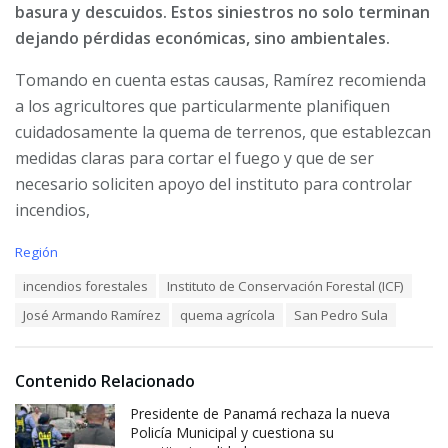
basura y descuidos. Estos siniestros no solo terminan
dejando pérdidas económicas, sino ambientales.
Tomando en cuenta estas causas, Ramírez recomienda
a los agricultores que particularmente planifiquen
cuidadosamente la quema de terrenos, que establezcan
medidas claras para cortar el fuego y que de ser
necesario soliciten apoyo del instituto para controlar
incendios,
C
Región
a
T
incendios forestales
Instituto de Conservación Forestal (ICF)
t
a
e
José Armando Ramírez
quema agrícola
San Pedro Sula
g
g
s
o
:
r
i
Contenido Relacionado
e
Presidente de Panamá rechaza la nueva
s
:
Policía Municipal y cuestiona su