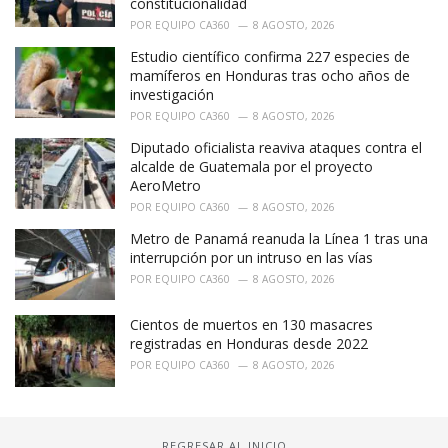
constitucionalidad
POR
EQUIPO CA360
8 AGOSTO, 2026
Estudio científico confirma 227 especies de
mamíferos en Honduras tras ocho años de
investigación
POR
EQUIPO CA360
8 AGOSTO, 2026
Diputado oficialista reaviva ataques contra el
alcalde de Guatemala por el proyecto
AeroMetro
POR
EQUIPO CA360
8 AGOSTO, 2026
Metro de Panamá reanuda la Línea 1 tras una
interrupción por un intruso en las vías
POR
EQUIPO CA360
8 AGOSTO, 2026
Cientos de muertos en 130 masacres
registradas en Honduras desde 2022
POR
EQUIPO CA360
8 AGOSTO, 2026
REGRESAR AL INICIO