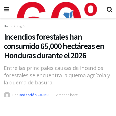
Home
Región
Incendios forestales han
consumido 65,000 hectáreas en
Honduras durante el 2026
Entre las principales causas de incendios
forestales se encuentra la quema agrícola y
la quema de basura.
Por
Redacción CA360
2 meses hace