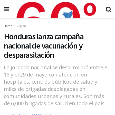
Home
Región
Honduras lanza campaña
nacional de vacunación y
desparasitación
La jornada nacional se desarrollará entre el
13 y el 29 de mayo con atención en
hospitales, centros públicos de salud y
miles de brigadas desplegadas en
comunidades urbanas y rurales. Son más
de 6,000 brigadas de salud en todo el país.