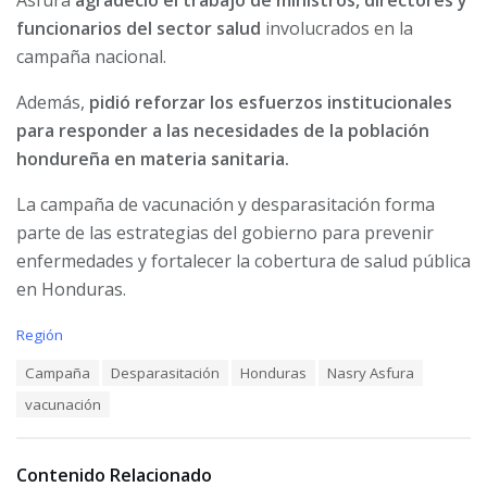
Asfura
agradeció el trabajo de ministros, directores y
funcionarios del sector salud
involucrados en la
campaña nacional.
Además,
pidió reforzar los esfuerzos institucionales
para responder a las necesidades de la población
hondureña en materia sanitaria.
La campaña de vacunación y desparasitación forma
parte de las estrategias del gobierno para prevenir
enfermedades y fortalecer la cobertura de salud pública
en Honduras.
C
Región
a
T
Campaña
Desparasitación
Honduras
Nasry Asfura
t
a
e
vacunación
g
g
s
o
:
r
i
Contenido Relacionado