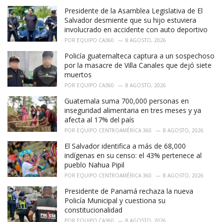
e
Presidente de la Asamblea Legislativa de El
s
:
Salvador desmiente que su hijo estuviera
involucrado en accidente con auto deportivo
POR
EQUIPO CA360
8 AGOSTO, 2026
Policía guatemalteca captura a un sospechoso
por la masacre de Villa Canales que dejó siete
muertos
POR
EQUIPO CA360
8 AGOSTO, 2026
Guatemala suma 700,000 personas en
inseguridad alimentaria en tres meses y ya
afecta al 17% del país
POR
EQUIPO CENTROAMÉRICA 360
8 AGOSTO, 2026
El Salvador identifica a más de 68,000
indígenas en su censo: el 43% pertenece al
pueblo Nahua Pipil
POR
EQUIPO CENTROAMÉRICA 360
8 AGOSTO, 2026
Presidente de Panamá rechaza la nueva
Policía Municipal y cuestiona su
constitucionalidad
POR
EQUIPO CA360
8 AGOSTO, 2026