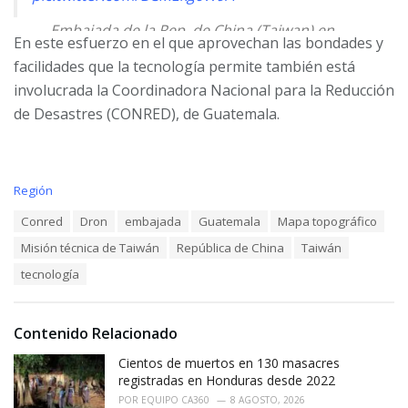
— Embajada de la Rep. de China (Taiwan) en
En este esfuerzo en el que aprovechan las bondades y
Guatemala (@TW__Guatemala)
July 5, 2023
facilidades que la tecnología permite también está
involucrada la Coordinadora Nacional para la Reducción
de Desastres (CONRED), de Guatemala.
C
Región
a
T
Conred
Dron
embajada
Guatemala
Mapa topográfico
t
a
e
Misión técnica de Taiwán
República de China
Taiwán
g
g
s
o
tecnología
:
r
i
e
Contenido Relacionado
s
:
Cientos de muertos en 130 masacres
registradas en Honduras desde 2022
POR
EQUIPO CA360
8 AGOSTO, 2026