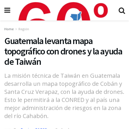
Home
Región
Guatemala levanta mapa
topográfico con drones y la ayuda
de Taiwán
La misión técnica de Taiwán en Guatemala
desarrolla un mapa topográfico de Cobán y
Santa Cruz Verapaz, con la ayuda de drones.
Esto le permitirá a la CONRED y al país una
mejor administración de riesgos en la zona
del río Cahabón.