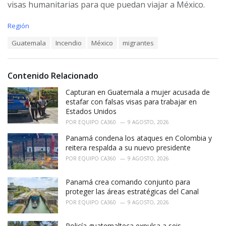
visas humanitarias para que puedan viajar a México.
C
Región
a
T
Guatemala
Incendio
México
migrantes
t
a
e
g
g
s
o
Contenido Relacionado
:
r
i
Capturan en Guatemala a mujer acusada de
e
estafar con falsas visas para trabajar en
s
Estados Unidos
:
POR
EQUIPO CA360
9 AGOSTO, 2026
Panamá condena los ataques en Colombia y
reitera respalda a su nuevo presidente
POR
EQUIPO CA360
9 AGOSTO, 2026
Panamá crea comando conjunto para
proteger las áreas estratégicas del Canal
POR
EQUIPO CA360
9 AGOSTO, 2026
Policía guatemalteca expulsa a seis