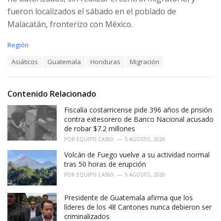
fueron localizados el sábado en el poblado de
Malacatán, fronterizo con México.
C
Región
a
T
Asiáticos
Guatemala
Honduras
Migración
t
a
e
g
g
s
o
Contenido Relacionado
:
r
i
Fiscalía costarricense pide 396 años de prisión
e
contra extesorero de Banco Nacional acusado
s
de robar $7.2 millones
:
POR
EQUIPO CA360
5 AGOSTO, 2026
Volcán de Fuego vuelve a su actividad normal
tras 50 horas de erupción
POR
EQUIPO CA360
5 AGOSTO, 2026
Presidente de Guatemala afirma que los
líderes de los 48 Cantones nunca debieron ser
criminalizados