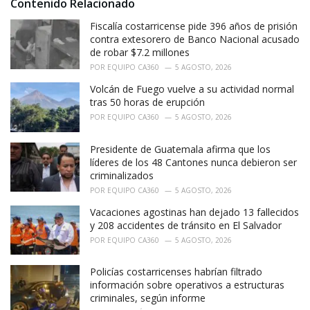
i
Contenido Relacionado
e
Fiscalía costarricense pide 396 años de prisión
s
:
contra extesorero de Banco Nacional acusado
de robar $7.2 millones
POR
EQUIPO CA360
5 AGOSTO, 2026
Volcán de Fuego vuelve a su actividad normal
tras 50 horas de erupción
POR
EQUIPO CA360
5 AGOSTO, 2026
Presidente de Guatemala afirma que los
líderes de los 48 Cantones nunca debieron ser
criminalizados
POR
EQUIPO CA360
5 AGOSTO, 2026
Vacaciones agostinas han dejado 13 fallecidos
y 208 accidentes de tránsito en El Salvador
POR
EQUIPO CA360
5 AGOSTO, 2026
Policías costarricenses habrían filtrado
información sobre operativos a estructuras
criminales, según informe