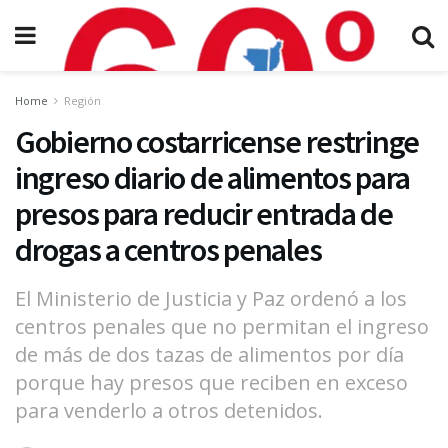
Home
Región
Gobierno costarricense restringe
ingreso diario de alimentos para
presos para reducir entrada de
drogas a centros penales
El Ministerio de Justicia y Paz ordenó a los
centros penales que no permitan el ingreso
de más de dos tazas de alimentos por día
porque hay presos que reciben en exceso
para venderlo a otros detenidos.