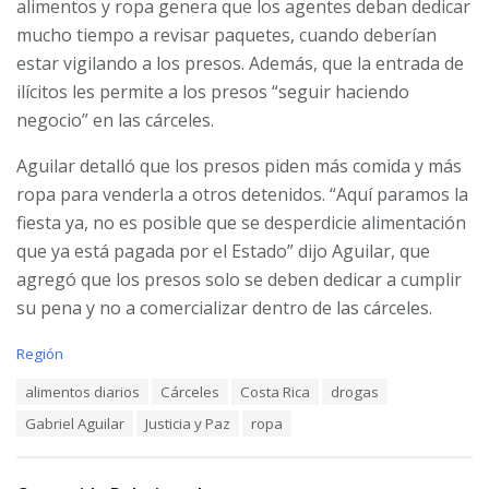
alimentos y ropa genera que los agentes deban dedicar
mucho tiempo a revisar paquetes, cuando deberían
estar vigilando a los presos. Además, que la entrada de
ilícitos les permite a los presos “seguir haciendo
negocio” en las cárceles.
Aguilar detalló que los presos piden más comida y más
ropa para venderla a otros detenidos. “Aquí paramos la
fiesta ya, no es posible que se desperdicie alimentación
que ya está pagada por el Estado” dijo Aguilar, que
agregó que los presos solo se deben dedicar a cumplir
su pena y no a comercializar dentro de las cárceles.
C
Región
a
T
alimentos diarios
Cárceles
Costa Rica
drogas
t
a
e
Gabriel Aguilar
Justicia y Paz
ropa
g
g
s
o
:
r