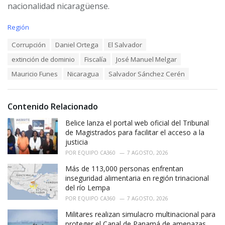
nacionalidad nicaragüense.
C
Región
a
T
Corrupción
Daniel Ortega
El Salvador
t
a
e
extinción de dominio
Fiscalía
José Manuel Melgar
g
g
s
o
Mauricio Funes
Nicaragua
Salvador Sánchez Cerén
:
r
i
e
Contenido Relacionado
s
:
Belice lanza el portal web oficial del Tribunal
de Magistrados para facilitar el acceso a la
justicia
POR
EQUIPO CA360
7 AGOSTO, 2026
Más de 113,000 personas enfrentan
inseguridad alimentaria en región trinacional
del río Lempa
POR
EQUIPO CA360
7 AGOSTO, 2026
Militares realizan simulacro multinacional para
proteger el Canal de Panamá de amenazas