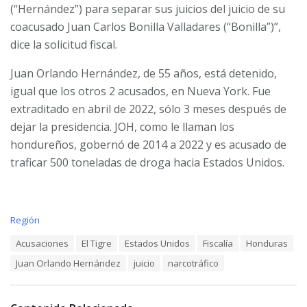
(“Hernández”) para separar sus juicios del juicio de su
coacusado Juan Carlos Bonilla Valladares (“Bonilla”)”,
dice la solicitud fiscal.
Juan Orlando Hernández, de 55 años, está detenido,
igual que los otros 2 acusados, en Nueva York. Fue
extraditado en abril de 2022, sólo 3 meses después de
dejar la presidencia. JOH, como le llaman los
hondureños, gobernó de 2014 a 2022 y es acusado de
traficar 500 toneladas de droga hacia Estados Unidos.
C
Región
a
T
Acusaciones
El Tigre
Estados Unidos
Fiscalía
Honduras
t
a
e
Juan Orlando Hernández
juicio
narcotráfico
g
g
s
o
:
r
i