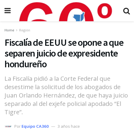
Home
Región
Fiscalía de EEUU se opone a que
separen juicio de expresidente
hondureño
La Fiscalía pidió a la Corte Federal que
desestime la solicitud de los abogados de
Juan Orlando Hernández, de que haya juicio
separado al del exjefe policial apodado “El
Tigre”.
Por
Equipo CA360
3 años hace