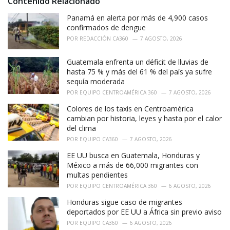
Contenido Relacionado
e
Panamá en alerta por más de 4,900 casos
s
:
confirmados de dengue
POR
REDACCIÓN CA360
7 AGOSTO, 2026
Guatemala enfrenta un déficit de lluvias de
hasta 75 % y más del 61 % del país ya sufre
sequía moderada
POR
EQUIPO CENTROAMÉRICA 360
7 AGOSTO, 2026
Colores de los taxis en Centroamérica
cambian por historia, leyes y hasta por el calor
del clima
POR
EQUIPO CA360
7 AGOSTO, 2026
EE UU busca en Guatemala, Honduras y
México a más de 66,000 migrantes con
multas pendientes
POR
EQUIPO CENTROAMÉRICA 360
6 AGOSTO, 2026
Honduras sigue caso de migrantes
deportados por EE UU a África sin previo aviso
POR
EQUIPO CA360
6 AGOSTO, 2026