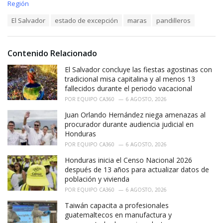
C
Región
a
T
El Salvador
estado de excepción
maras
pandilleros
t
a
e
g
g
s
o
Contenido Relacionado
:
r
i
El Salvador concluye las fiestas agostinas con
e
tradicional misa capitalina y al menos 13
s
fallecidos durante el periodo vacacional
:
POR
EQUIPO CA360
6 AGOSTO, 2026
Juan Orlando Hernández niega amenazas al
procurador durante audiencia judicial en
Honduras
POR
EQUIPO CA360
6 AGOSTO, 2026
Honduras inicia el Censo Nacional 2026
después de 13 años para actualizar datos de
población y vivienda
POR
EQUIPO CA360
6 AGOSTO, 2026
Taiwán capacita a profesionales
guatemaltecos en manufactura y