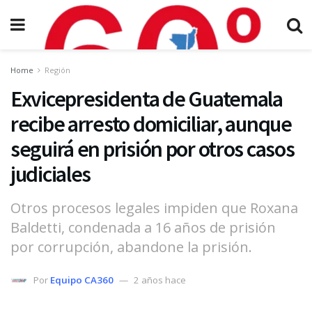
Home
Región
Exvicepresidenta de Guatemala
recibe arresto domiciliar, aunque
seguirá en prisión por otros casos
judiciales
Otros procesos legales impiden que Roxana
Baldetti, condenada a 16 años de prisión
por corrupción, abandone la prisión.
Por
Equipo CA360
2 años hace