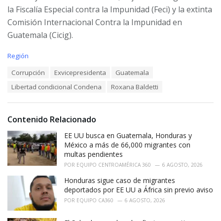
la Fiscalía Especial contra la Impunidad (Feci) y la extinta
Comisión Internacional Contra la Impunidad en
Guatemala (Cicig).
C
Región
a
T
Corrupción
Exvicepresidenta
Guatemala
t
a
e
Libertad condicional Condena
Roxana Baldetti
g
g
s
o
:
r
i
Contenido Relacionado
e
EE UU busca en Guatemala, Honduras y
s
:
México a más de 66,000 migrantes con
multas pendientes
POR
EQUIPO CENTROAMÉRICA 360
6 AGOSTO, 2026
Honduras sigue caso de migrantes
deportados por EE UU a África sin previo aviso
POR
EQUIPO CA360
6 AGOSTO, 2026