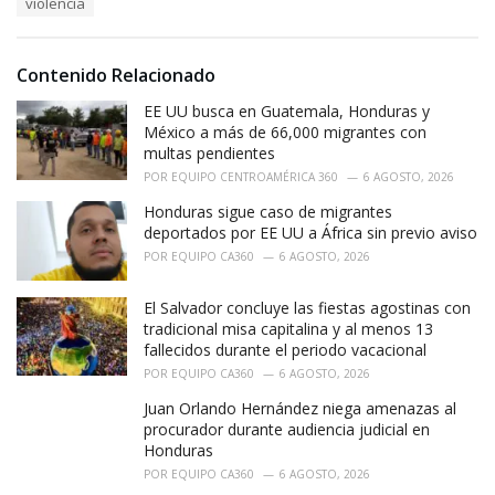
violencia
:
r
i
e
Contenido Relacionado
s
:
EE UU busca en Guatemala, Honduras y
México a más de 66,000 migrantes con
multas pendientes
POR
EQUIPO CENTROAMÉRICA 360
6 AGOSTO, 2026
Honduras sigue caso de migrantes
deportados por EE UU a África sin previo aviso
POR
EQUIPO CA360
6 AGOSTO, 2026
El Salvador concluye las fiestas agostinas con
tradicional misa capitalina y al menos 13
fallecidos durante el periodo vacacional
POR
EQUIPO CA360
6 AGOSTO, 2026
Juan Orlando Hernández niega amenazas al
procurador durante audiencia judicial en
Honduras
POR
EQUIPO CA360
6 AGOSTO, 2026