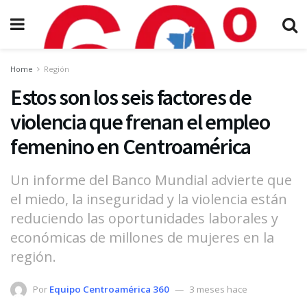
Home
Región
Estos son los seis factores de
violencia que frenan el empleo
femenino en Centroamérica
Un informe del Banco Mundial advierte que
el miedo, la inseguridad y la violencia están
reduciendo las oportunidades laborales y
económicas de millones de mujeres en la
región.
Por
Equipo Centroamérica 360
3 meses hace