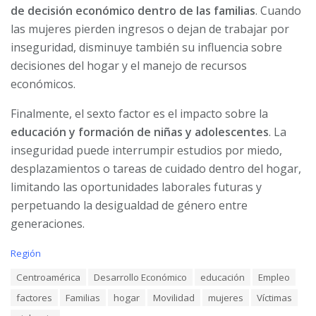
de decisión económico dentro de las familias
. Cuando
las mujeres pierden ingresos o dejan de trabajar por
inseguridad, disminuye también su influencia sobre
decisiones del hogar y el manejo de recursos
económicos.
Finalmente, el sexto factor es el impacto sobre la
educación y formación de niñas y adolescentes
. La
inseguridad puede interrumpir estudios por miedo,
desplazamientos o tareas de cuidado dentro del hogar,
limitando las oportunidades laborales futuras y
perpetuando la desigualdad de género entre
generaciones.
C
Región
a
T
Centroamérica
Desarrollo Económico
educación
Empleo
t
a
e
factores
Familias
hogar
Movilidad
mujeres
Víctimas
g
g
s
o