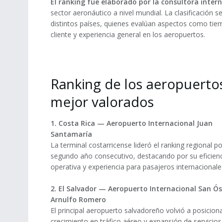
El ranking fue elaborado por la consultora inter
sector aeronáutico a nivel mundial. La clasificación 
distintos países, quienes evalúan aspectos como tiem
cliente y experiencia general en los aeropuertos.
Ranking de los aeropuerto
mejor valorados
1. Costa Rica — Aeropuerto Internacional Juan
Santamaría
La terminal costarricense lideró el ranking regional po
segundo año consecutivo, destacando por su eficien
operativa y experiencia para pasajeros internacionale
2. El Salvador — Aeropuerto Internacional San Ó
Arnulfo Romero
El principal aeropuerto salvadoreño volvió a posiciona
crecimiento en tráfico aéreo y expansión de servicios