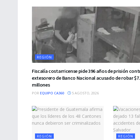
REGIÓN
Fiscalía costarricense pide 396 años de prisión cont
extesorero de Banco Nacional acusado de robar $7
millones
POR
EQUIPO CA360
5 AGOSTO, 2026
REGIÓN
REGIÓN