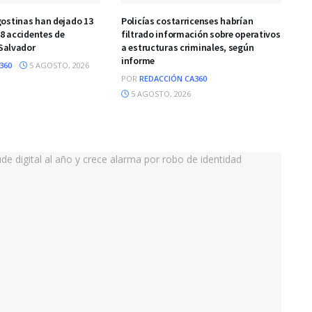
ostinas han dejado 13
Policías costarricenses habrían
08 accidentes de
filtrado información sobre operativos
 Salvador
a estructuras criminales, según
informe
360
5 AGOSTO, 2026
POR
REDACCIÓN CA360
5 AGOSTO, 2026