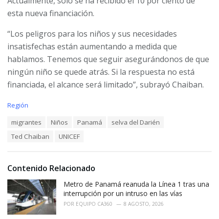
Actualmente, solo se ha recibido el 10 por ciento de
esta nueva financiación.
“Los peligros para los niños y sus necesidades
insatisfechas están aumentando a medida que
hablamos. Tenemos que seguir asegurándonos de que
ningún niño se quede atrás. Si la respuesta no está
financiada, el alcance será limitado”, subrayó Chaiban.
C
Región
a
T
migrantes
Niños
Panamá
selva del Darién
t
a
e
Ted Chaiban
UNICEF
g
g
s
o
:
r
i
Contenido Relacionado
e
Metro de Panamá reanuda la Línea 1 tras una
s
:
interrupción por un intruso en las vías
POR
EQUIPO CA360
8 AGOSTO, 2026