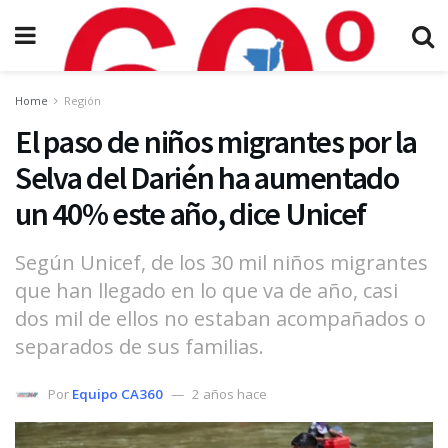
Home
Región
El paso de niños migrantes por la
Selva del Darién ha aumentado
un 40% este año, dice Unicef
Según Unicef, de los 30 mil niños migrantes
que han llegado en lo que va de año, casi
dos mil de ellos no estaban acompañados o
separados de sus familias.
Por
Equipo CA360
2 años hace