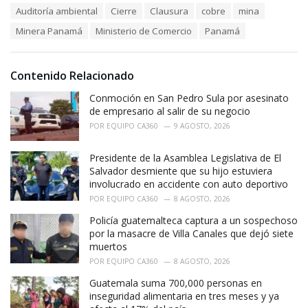
T
Auditoría ambiental
Cierre
Clausura
cobre
mina
t
a
e
Minera Panamá
Ministerio de Comercio
Panamá
g
g
s
o
:
r
i
Contenido Relacionado
e
Conmoción en San Pedro Sula por asesinato
s
:
de empresario al salir de su negocio
POR
EQUIPO CA360
9 AGOSTO, 2026
Presidente de la Asamblea Legislativa de El
Salvador desmiente que su hijo estuviera
involucrado en accidente con auto deportivo
POR
EQUIPO CA360
8 AGOSTO, 2026
Policía guatemalteca captura a un sospechoso
por la masacre de Villa Canales que dejó siete
muertos
POR
EQUIPO CA360
8 AGOSTO, 2026
Guatemala suma 700,000 personas en
inseguridad alimentaria en tres meses y ya